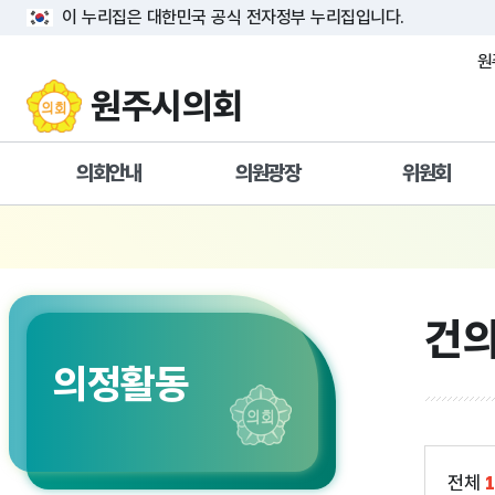
이 누리집은 대한민국 공식 전자정부 누리집입니다.
원
원주시의회
의회안내
의원광장
위원회
의장실
의회윤리안내
상임위원회
의회연혁
현의원소개
특별위원회
의회구성
역대의원
건의
의회상징물
의회기능
의정활동
의회사무국
의회시설안내
의회오시는길
전체
1