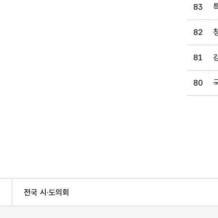
83
82
81
80
전국 시·도의회