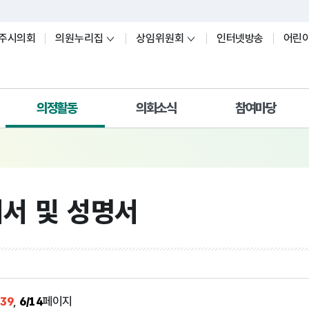
주시의회
의원누리집
상임위원회
인터넷방송
어린
의정활동
의회소식
참여마당
의사일정
공지사항
진정·청원
의원연구단체
고시공고
자유게시판
건의서 및 성명서
의정활동사진
방청·견학
서 및 성명서
보도자료
주간의정
회의실 대관
공청회 개최결과
의정홍보위원
자치법규
비공개대상정보
주민조례청구
예산서 공개
세부기준
의정소식지
39
,
6/14
페이지
의정백서