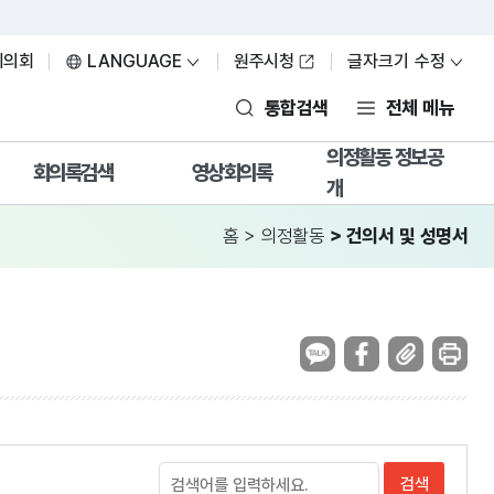
이의회
LANGUAGE
원주시청
글자크기 수정
통합검색
전체 메뉴
의정활동 정보공
회의록검색
영상회의록
개
최근회의록
본회의
의정활동 정보공
홈
>
의정활동
>
건의서 및 성명서
개
단순검색
위원회
의회운영
상세검색
시정질문
의원활동
의안정보
5분자유발언
의회사무
시정질문
의정뉴스
5분자유발언
홍보동영상
부록검색
영상검색
의회용어사전