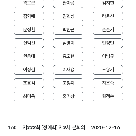
곽문근
권아름
김지헌
김학배
김혁성
라윤선
문정환
박한근
손준기
신익선
심영미
안정민
원용대
유오현
이병규
이상길
이재용
조용기
조용석
조창휘
차은숙
최미옥
홍기상
황정순
160
제
222
회 [정례회] 제
2
차 본회의
2020-12-16