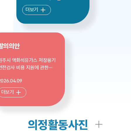
더보기
발의의안
원주시 액화석유가스 저장용기
안전검사 비용 지원에 관한
조례안
2026.04.09
더보기
의정활동사진