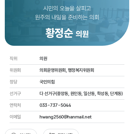
시민의 오늘을 살피고
원주의 내일을 준비하는 의회
황정순
의원
직위
의원
위원회
의회운영위원회, 행정복지위원회
정당
국민의힘
선거구
다 선거구(중앙동, 원인동, 일산동, 학성동, 단계동)
연락처
033-737-5044
이메일
hwang2560@hanmail.net