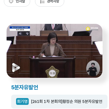
인사말
경력사항
5분자유발언
회기명
[261회 1차 본회의]황정순 의원 5분자유발언