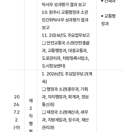
￭ 건축과
탁사무 성과평가 결과 보고
10. 원주시 교통행정과 소관
￭ 교통행
민간위탁사무 성과평가 결과
정과
보고
11. 2026년도 주요업무보고
❑ 안전교통국 소관(안전총괄
과, 교통행정과, 대중교통과,
도로관리과, 차량등록사업소,
도시정보센터)
1. 2026년도 주요업무보고(계
속)
❑ 행정국 소관(총무과, 기획
20
과, 자치행정과, 회계과, 정보
제
26.
통신과)
2
7.2
❑ 재정국 소관(예산과, 세무
차
2.
과, 지방세입과, 징수과, 재산
행
(수)
관리과)
복