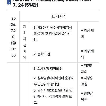
7. 24.(5일간)
□ 개 회 식
20
26.
제
1. 제267회 원주시의회(임시
￭ 의장 제
7.2
1
회) 회기 및 의사일정 결정의
의
0.
차
건
(월)
본
10:
￭ 의장 제
회
2. 휴회의 건
00
의
의
￭ 위원장
1. 의사일정 결정의 건
제의
2. 원주영상미디어센터 운영사
￭ 시정홍
무 민간위탁 동의안
보실
3. 원주시 민원담당관 소관 민
￭ 민원담
간위탁사무 성과평가 결과 보
당관
고