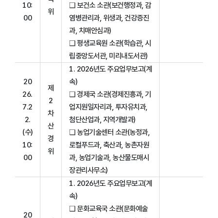
10:
❑ 보건소 소관(보건행정과, 감
위
00
염병관리과, 위생과, 건강증진
과, 치매안심과)
❑ 평생교육원 소관(학습관, 시
립중앙도서관, 미리내도서관)
1. 2026년도 주요업무보고(계
20
속)
제
26.
❑ 경제국 소관(경제진흥과, 기
2
7.2
업지원일자리과, 투자유치과,
차
2.
첨단산업과, 지역개발과)
산
(수)
❏ 농업기술센터 소관(농정과,
경
10:
로컬푸드과, 축산과, 농촌자원
위
00
과, 농업기술과, 농산물도매시
장관리사무소)
1. 2026년도 주요업무보고(계
속)
❑ 문화교육국 소관(문화예술
20