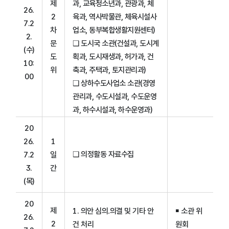
제
과, 교육청소년과, 관광과, 체
26.
2
육과, 역사박물관, 체육시설사
7.2
차
업소, 동부복합생활지원센터)
2.
문
❑ 도시국 소관(건설과, 도시계
(수)
도
획과, 도시재생과, 허가과, 건
10:
위
축과, 주택과, 토지관리과)
00
❑ 상하수도사업소 소관(경영
관리과, 수도시설과, 수도운영
과, 하수시설과, 하수운영과)
20
26.
1
❑ 의정활동 자료수집
7.2
일
3.
간
(목)
20
제
1. 의안 심의․의결 및 기타 안
￭ 소관 위
26.
2
건 처리
원회