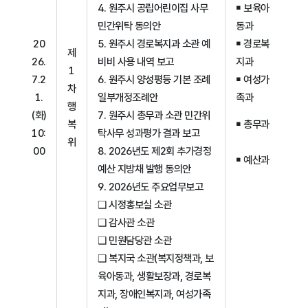
4. 원주시 공립어린이집 사무
￭ 보육아
민간위탁 동의안
동과
20
5. 원주시 경로복지과 소관 예
￭ 경로복
제
26.
비비 사용 내역 보고
지과
1
7.2
6. 원주시 양성평등 기본 조례
￭ 여성가
차
1.
일부개정조례안
족과
행
(화)
7. 원주시 총무과 소관 민간위
복
￭ 총무과
10:
탁사무 성과평가 결과 보고
위
00
8. 2026년도 제2회 추가경정
￭ 예산과
예산 지방채 발행 동의안
9. 2026년도 주요업무보고
❑ 시정홍보실 소관
❑ 감사관 소관
❑ 민원담당관 소관
❑ 복지국 소관(복지정책과, 보
육아동과, 생활보장과, 경로복
지과, 장애인복지과, 여성가족