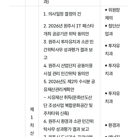
과)
￭ 위원장
1. 의사일정 결정의 건
제의
2. 2026년 원주시 IT 페스타
￭ 첨단산
개최 공공기관 위탁 동의안
업과
3. 원주시 투자유치과 소관 민
￭ 투자유
간위탁사무 성과평가 결과 보
치과
고
4. 원주시 산업단지 공동이용
￭ 투자유
시설 관리 민간위탁 동의안
치과
5. 2026년도 제2차 수시분 공
유재산관리계획안
￭ 투자유
- 시유재산 취득(문화선도산
치과
단 조성사업 복합문화공간 및
제
주차타워 신축)
1
6. 원주시 환경과 소관 민간위
차
￭ 환경과
탁사무 성과평가 결과 보고
산