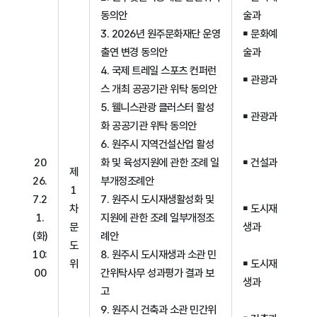
동의안
술과
3. 2026년 원주문화재단 운영
￭ 문화예
출연 변경 동의안
술과
4. 국제 트레일 스포츠 컨퍼런
￭ 관광과
스 개최 공공기관 위탁 동의안
5. 웰니스관광 클러스터 활성
￭ 관광과
화 공공기관 위탁 동의안
6. 원주시 지역건설산업 활성
20
화 및 육성지원에 관한 조례 일
￭ 건설과
제
26.
부개정조례안
1
7.2
7. 원주시 도시재생활성화 및
차
￭ 도시재
1.
지원에 관한 조례 일부개정조
문
생과
(화)
례안
도
10:
8. 원주시 도시재생과 소관 민
위
￭ 도시재
00
간위탁사무 성과평가 결과 보
생과
고
9. 원주시 건축과 소관 민간위