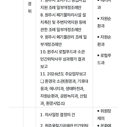
7. 원주시 도시가스 공급사업
￭ 에너지
경
지원 조례 일부개정조례안
과
위
8. 원주시 폐기물처리시설 설
￭ 자원순
치촉진 및 주변지역지원 등에
환과
관한 조례 일부개정조례안
9. 원주시 폐기물관리 조례 일
￭ 자원순
부개정조례안
환과
10. 원주시 로컬푸드과 소관
￭ 로컬푸
민간위탁사무 성과평가 결과
드과
보고
11. 2026년도 주요업무보고
❑ 환경국 소관(환경과, 기후대
응과, 에너지과, 생태하천과,
자원순환과, 공원녹지과, 산림
과, 환경사업소)
￭ 위원장
1. 의사일정 결정의 건
제의
2. 원주옻칠기공예관 민간위탁
￭ 문화예