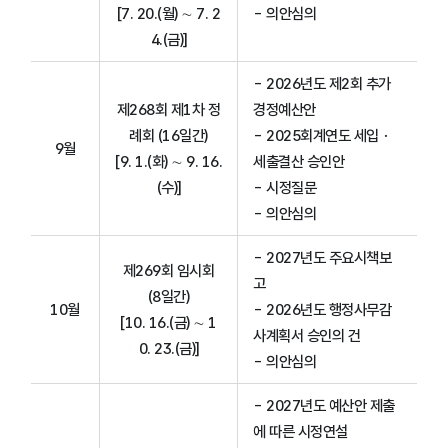
[7. 20.(월) ∼ 7. 2
- 의안심의
4.(금)]
- 2026년도 제2회 추가
제268회 제1차 정
경정예산안
례회 (16일간)
- 2025회계연도 세입ㆍ
9월
[9. 1.(화) ∼ 9. 16.
세출결산 승인안
(수)]
- 시정질문
- 의안심의
- 2027년도 주요시책보
제269회 임시회
고
(8일간)
10월
- 2026년도 행정사무감
[10. 16.(금) ∼ 1
사계획서 승인의 건
0. 23.(금)]
- 의안심의
- 2027년도 예산안 제출
에 따른 시정연설